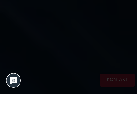
KONTAKT
Als Digital-Event lädt dieses Jahr Dassault
Systèmes die User Communities und Opinion
Leader zur 3DExperience Conference 2020 ein,
um sich über neueste Software-Trends und Best-
Practice Beispiele auszutauschen. Vom 26. – 27.