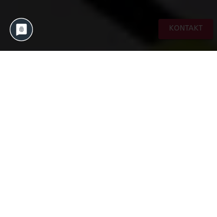
KONTAKT
VON Anwender FÜR Anwender – bei der
Anwenderkonferenz 2021 stehen wieder 2 Tage
lang Erfahrungsaustausch und Networking im
Vordergrund. Praxisnahe Anwendervorträge,
interessante Beiträge von Experten, Neuigkeiten
bzw. Produkt-Updates oder-Releases: Alles direkt
vom Hersteller Siemens Digital Industries
Software.
Freuen können Sie sich auch über folgenden
Beitrag von
iSILOG, eine Marke der EDAG
Production Solutions
, als Programmpunkt der
Special Interest Group „Solid Edge“: