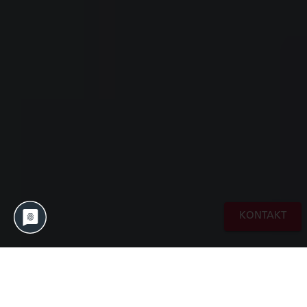
KONTAKT
In einer Ära, in der Roboter in Fabriklinien
vernetzt sind, mit Werkern und untereinander
kommunizieren, bieten Virtual Reality (VR),