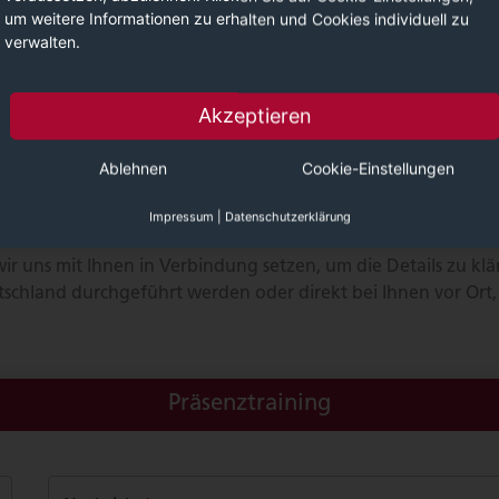
um weitere Informationen zu erhalten und Cookies individuell zu
verwalten.
isches Konstruktionsmethodik (C-
Akzeptieren
Ablehnen
Cookie-Einstellungen
Impressum
|
Datenschutzerklärung
r uns mit Ihnen in Verbindung setzen, um die Details zu kl
schland durchgeführt werden oder direkt bei Ihnen vor Ort
Präsenztraining