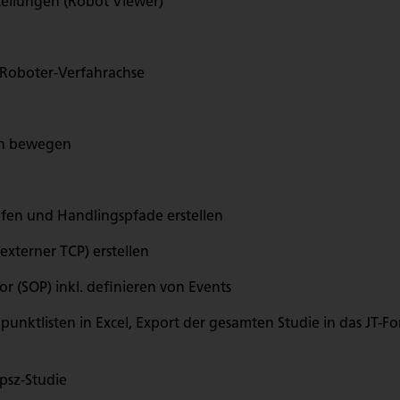
tellungen (Robot Viewer)
r Roboter-Verfahrachse
en bewegen
fen und Handlingspfade erstellen
xterner TCP) erstellen
r (SOP) inkl. definieren von Events
nktlisten in Excel, Export der gesamten Studie in das JT-Fo
.psz-Studie