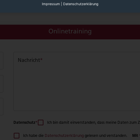
 uns mit Ihnen in Verbindung setzen, um die Details zu klä
Impressum
|
Datenschutzerklärung
ow über das spezifische Thema und sind kostenpflichtig.
Onlinetraining
Nachricht
*
Datenschutz
*
Ich bin damit einverstanden, dass meine Daten zum
Mit
Ich habe die
Datenschutzerklärung
gelesen und verstanden.