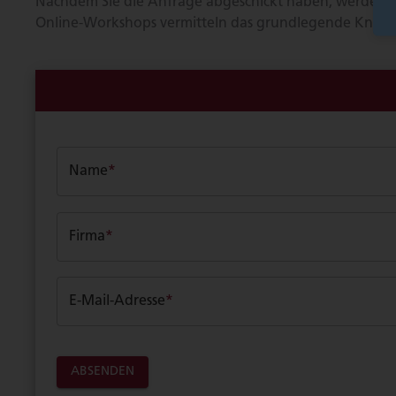
Nachdem Sie die Anfrage abgeschickt haben, werden wir
Online-Workshops vermitteln das grundlegende Know-h
Name
*
Firma
*
E-Mail-Adresse
*
ABSENDEN