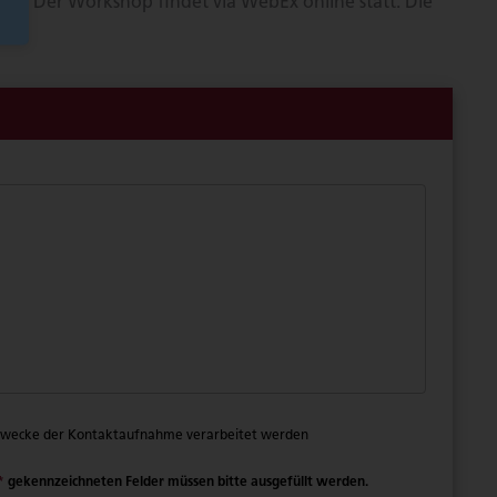
ren. Der Workshop findet via WebEx online statt. Die
 Zwecke der Kontaktaufnahme verarbeitet werden
*
gekennzeichneten Felder müssen bitte ausgefüllt werden.