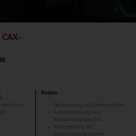
 CAX-
ÜR
e
Nutzen
te
ierlich zu
Optimierung der Datenqualität
CAD
Automatisierung von
Wiederholtätigkeiten
Sicherstellung der
Datendurchgängigkeit