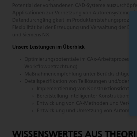
Potential der vorhandenen CAD-Systeme auszuschöpf
Applikationen zur Vernetzung von Autorensystemen in
Datendurchgängigkeit im Produktentstehungsprozess.
Flexibilität bei der Erzeugung und Verwaltung der Dat
und Siemens NX.
Unsere Leistungen im Überblick
Optimierungspotentiale im CAx-Arbeitsprozess ide
Workflowbetrachtung)
Maßnahmenempfehlung unter Berücksichtigung de
Detailspezifikation von Teillösungen und/oder W
Implementierung von Konstruktionsrichtlin
Bereitstellung intelligenter Konstruktion
Entwicklung von CA-Methoden und Verknüpf
Entwicklung und Umsetzung von Automatism
WISSENSWERTES AUS THEORI