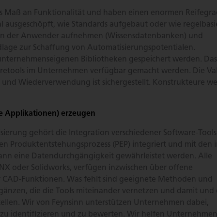
 Maß an Funktionalität und haben einen enormen Reifegrad
al ausgeschöpft, wie Standards aufgebaut oder wie regelbasi
issen der Anwender aufnehmen (Wissensdatenbanken) und
lage zur Schaffung von Automatisierungspotentialen.
unternehmenseigenen Bibliotheken gespeichert werden. Das
aretools im Unternehmen verfügbar gemacht werden. Die Va
 und Wiederverwendung ist sichergestellt. Konstrukteure w
e Applikationen) erzeugen
rung gehört die Integration verschiedener Software-Tools i
n Produktentstehungsprozess (PEP) integriert und mit den 
nn eine Datendurchgängigkeit gewährleistet werden. Alle
 NX oder Solidworks, verfügen inzwischen über offene
cher CAD-Funktionen. Was fehlt sind geeignete Methoden und
änzen, die die Tools miteinander vernetzen und damit und 
stellen. Wir von Feynsinn unterstützen Unternehmen dabei,
zu identifizieren und zu bewerten. Wir helfen Unternehmen,