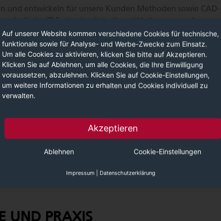
en und entwickeln für unsere Kunden Methoden sowie CAD-
nerhalb der IT-Systemlandschaft und Verbesserung der
 Dabei verwenden wir Neutralformate, um die höchst mögli
Auf unserer Website kommen verschiedene Cookies für technische,
funktionale sowie für Analyse- und Werbe-Zwecke zum Einsatz.
en zu gewährleisten. Wir fokussieren uns auf die CAD-System
Um alle Cookies zu aktivieren, klicken Sie bitte auf Akzeptieren.
Klicken Sie auf Ablehnen, um alle Cookies, die Ihre Einwilligung
voraussetzen, abzulehnen. Klicken Sie auf Cookie-Einstellungen,
um weitere Informationen zu erhalten und Cookies individuell zu
verwalten.
ntifizieren, analysieren und Nutzen bewerten (Ist-Prozesse
r vorliegenden IT-Infrastruktur
Akzeptieren
orkflows
ien und Etablierung von Standards
Ablehnen
Cookie-Einstellungen
s-Templates (CATIA Knowledgeware, NX Knowledge Fusion)
ung von Informationsquellen an Konstruktionsfeatures
Impressum
|
Datenschutzerklärung
en (Applikationen und Plugins)
E UND PRAXIS