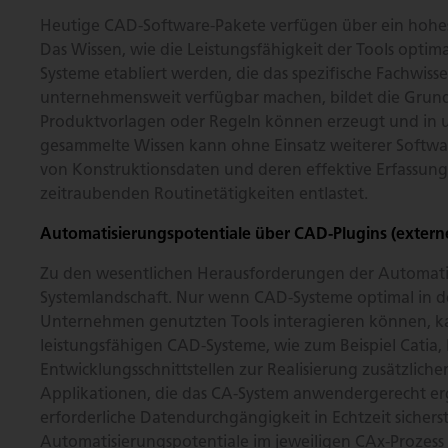
Heutige CAD-Software-Pakete verfügen über ein hohes
Das Wissen, wie die Leistungsfähigkeit der Tools optim
Systeme etabliert werden, die das spezifische Fachw
unternehmensweit verfügbar machen, bildet die Grund
Produktvorlagen oder Regeln können erzeugt und in 
gesammelte Wissen kann ohne Einsatz weiterer Softw
von Konstruktionsdaten und deren effektive Erfassung
zeitraubenden Routinetätigkeiten entlastet.
Automatisierungspotentiale über CAD-Plugins (extern
Zu den wesentlichen Herausforderungen der Automatisie
Systemlandschaft. Nur wenn CAD-Systeme optimal in de
Unternehmen genutzten Tools interagieren können, ka
leistungsfähigen CAD-Systeme, wie zum Beispiel Catia,
Entwicklungsschnittstellen zur Realisierung zusätzli
Applikationen, die das CA-System anwendergerecht erg
erforderliche Datendurchgängigkeit in Echtzeit sicher
Automatisierungspotentiale im jeweiligen CAx-Prozess 