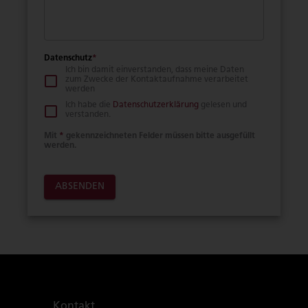
Datenschutz
*
Ich bin damit einverstanden, dass meine Daten
zum Zwecke der Kontaktaufnahme verarbeitet
werden
Ich habe die
Datenschutzerklärung
gelesen und
verstanden.
Mit
*
gekennzeichneten Felder müssen bitte ausgefüllt
werden.
ABSENDEN
Kontakt