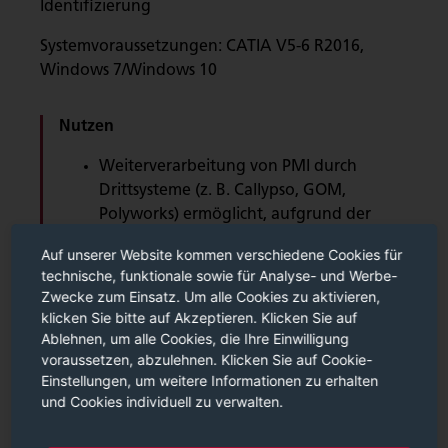
Identifizierung
Systemvoraussetzungen: CATIA V5-6 R2016,
Windows 7/Windows 10
Nutzen
Weiterverarbeitung von PMI durch
Drittsysteme (z. B. Callypso, GOM,
Polyworks) ermöglicht, aufgrund der
Maschinenlesbarkeit bzw.
Auf unserer Website kommen verschiedene Cookies für
Kennzeichnung des Features
technische, funktionale sowie für Analyse- und Werbe-
Automatisierte Darstellung der PMI in
Zwecke zum Einsatz. Um alle Cookies zu aktivieren,
Prüfberichten und Messprotokollen
klicken Sie bitte auf Akzeptieren. Klicken Sie auf
Reduzierung des Erstellungsaufwand in
Ablehnen, um alle Cookies, die Ihre Einwilligung
3D
voraussetzen, abzulehnen. Klicken Sie auf Cookie-
Einstellungen, um weitere Informationen zu erhalten
Erhöhung der Prozesssicherheit durch
und Cookies individuell zu verwalten.
ausschließliche Verwendung von
standardisierten Merkmalen