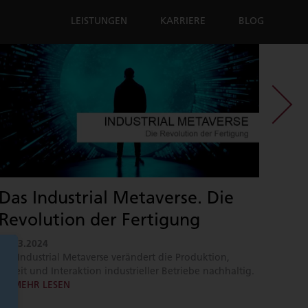
LEISTUNGEN
KARRIERE
BLOG
Das Industrial Metaverse. Die
Vir
Revolution der Fertigung
dem
04.03.2024
15.05
Das Industrial Metaverse verändert die Produktion,
Feyns
Arbeit und Interaktion industrieller Betriebe nachhaltig.
10. b
MEHR LESEN
ME